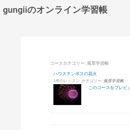
内
gungiiのオンライン学習帳
容
を
ス
キ
ッ
プ
コースカテゴリー: 風景学習帳
ハウステンボスの花火
1件のレッスン
カテゴリー:
風景学習帳
このコースをプレビ