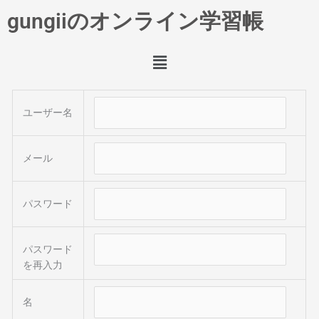
内
gungiiのオンライン学習帳
容
を
メ
ス
ニ
キ
ュ
ッ
ー
プ
ユーザー名
メール
パスワード
パスワード
を再入力
名