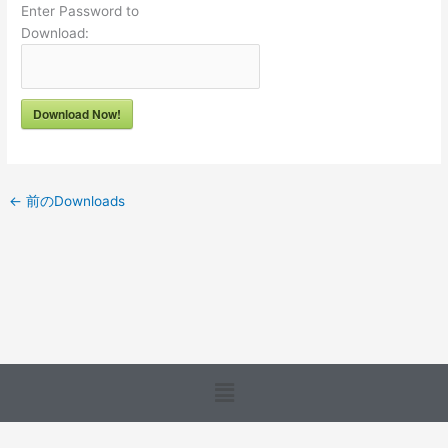
Enter Password to
Download:
Download Now!
←
前のDownloads
メ
ニ
ュ