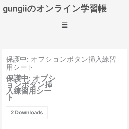
内
gungiiのオンライン学習帳
容
を
メ
ス
ニ
キ
ュ
ッ
ー
プ
保護中: オプションボタン挿入練習
用シート
保護中: オプシ
ョンボタン挿
入練習用シー
ト
2
Downloads